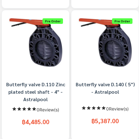
Pre Order
Pre Order
Butterfly valve D.110 Zinc
Butterfly valve D.140 ( 5")
plated steel shaft - 4" -
- Astralpool
Astralpool
0Review(s)
0Review(s)
฿5,387.00
฿4,485.00