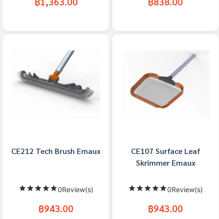
฿1,363.00
฿838.00
CE212 Tech Brush Emaux
CE107 Surface Leaf
Skrimmer Emaux
0Review(s)
0Review(s)
฿943.00
฿943.00