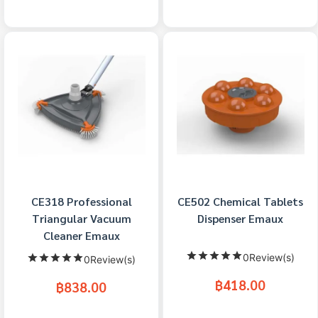
CE318 Professional
CE502 Chemical Tablets
Triangular Vacuum
Dispenser Emaux
Cleaner Emaux
0Review(s)
0Review(s)
฿418.00
฿838.00