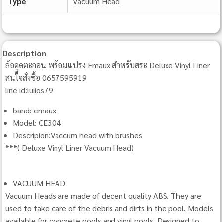
Type
Vacuum Head
Description
ล้อดุูดตะกอน พร้อมแปรง Emaux สำหรับสระ Deluxe Vinyl Liner
สนใจสั่งซื้อ 0657595919
line id:luiios79
band: emaux
Model: CE304
Descripion:Vaccum head with brushes
***( Deluxe Vinyl Liner Vacuum Head)
VACUUM HEAD
Vacuum Heads are made of decent quality ABS. They are
used to take care of the debris and dirts in the pool. Models
available for concrete pools and vinyl pools. Designed to