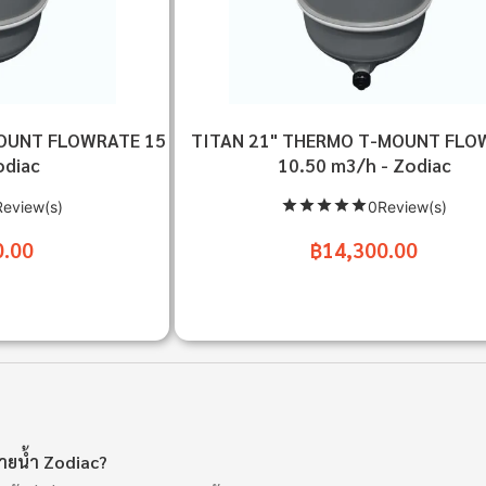
MOUNT FLOWRATE 15
TITAN 21" THERMO T-MOUNT FLO
odiac
10.50 m3/h - Zodiac
eview(s)
0Review(s)
0.00
฿14,300.00
่ายน้ำ Zodiac?