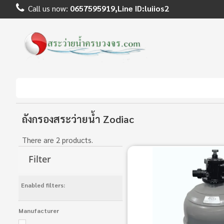
Call us now:
0657595919,Line ID:luiios2
ถังกรองสระว่ายน้ำ Zodiac
There are 2 products.
Filter
Enabled filters:
Manufacturer