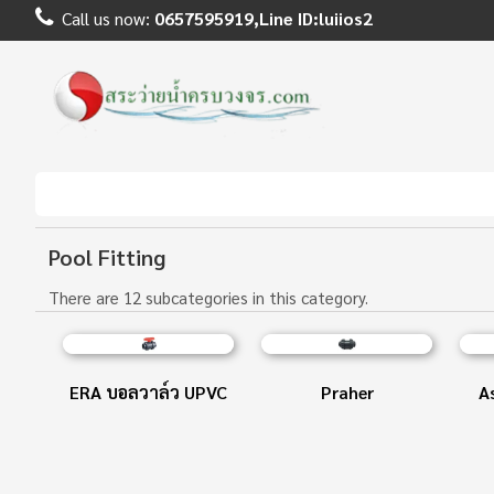
Call us now:
0657595919,Line ID:luiios2
Pool Fitting
There are 12 subcategories in this category.
ERA บอลวาล์ว UPVC
Praher
A