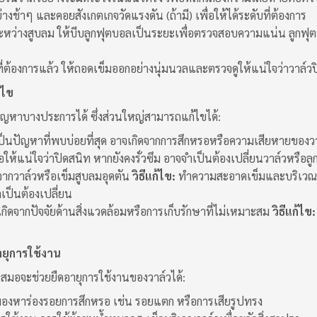
่างช้าๆ และคอยสังเกตเกจวัดแรงดัน (ถ้ามี) เพื่อให้ได้ระดับที่ต้องการ
หว่างสูบลม ให้บีบลูกฟุตบอลเป็นระยะเพื่อตรวจสอบความแน่น ลูกฟุตบ
ที่ต้องการแล้ว ให้ถอดเข็มออกอย่างนุ่มนวลและตรวจดูให้แน่ใจว่าวาล์วป
้ไข
ญหาบางประการได้ ซึ่งส่วนใหญ่สามารถแก้ไขได้:
ป็นปัญหาที่พบบ่อยที่สุด อาจเกิดจากการสึกหรอหรือความเสียหายของว
่อให้แน่ใจว่าปิดสนิท หากยังคงรั่วซึม อาจจำเป็นต้องเปลี่ยนวาล์วหรือล
จากวาล์วหรือเข็มสูบลมอุดตัน
วิธีแก้ไข:
ทำความสะอาดเข็มและบริเวณวาล
เป็นต้องเปลี่ยน
กิดจากปัจจัยด้านสิ่งแวดล้อมหรือการเก็บรักษาที่ไม่เหมาะสม
วิธีแก้ไข:
ายุการใช้งาน
เสมอจะช่วยยืดอายุการใช้งานของวาล์วได้:
องหาร่องรอยการสึกหรอ เช่น รอยแตก หรือการเสียรูปทรง