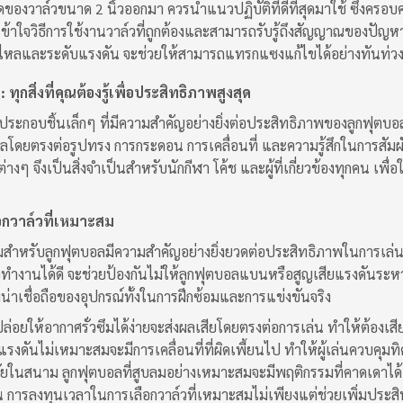
ุดของวาล์วขนาด 2 นิ้วออกมา ควรนำแนวปฏิบัติที่ดีที่สุดมาใช้ ซึ่งครอบ
้าใจวิธีการใช้งานวาล์วที่ถูกต้องและสามารถรับรู้ถึงสัญญาณของปัญห
รไหลและระดับแรงดัน จะช่วยให้สามารถแทรกแซงแก้ไขได้อย่างทันท่วง
ทุกสิ่งที่คุณต้องรู้เพื่อประสิทธิภาพสูงสุด
นประกอบชิ้นเล็กๆ ที่มีความสำคัญอย่างยิ่งต่อประสิทธิภาพของลูกฟุ
ผลโดยตรงต่อรูปทรง การกระดอน การเคลื่อนที่ และความรู้สึกในการสัมผัส
ๆ จึงเป็นสิ่งจำเป็นสำหรับนักกีฬา โค้ช และผู้ที่เกี่ยวข้องทุกคน เพื่
กวาล์วที่เหมาะสม
มสำหรับลูกฟุตบอลมีความสำคัญอย่างยิ่งยวดต่อประสิทธิภาพในการเล่น
วทำงานได้ดี จะช่วยป้องกันไม่ให้ลูกฟุตบอลแบนหรือสูญเสียแรงดันระหว่
าเชื่อถือของอุปกรณ์ทั้งในการฝึกซ้อมและการแข่งขันจริง
อปล่อยให้อากาศรั่วซึมได้ง่ายจะส่งผลเสียโดยตรงต่อการเล่น ทำให้ต้อ
แรงดันไม่เหมาะสมจะมีการเคลื่อนที่ที่ผิดเพี้ยนไป ทำให้ผู้เล่นควบคุมทิศท
ยในสนาม ลูกฟุตบอลที่สูบลมอย่างเหมาะสมจะมีพฤติกรรมที่คาดเดาได้ ล
นั้น การลงทุนเวลาในการเลือกวาล์วที่เหมาะสมไม่เพียงแต่ช่วยเพิ่มป