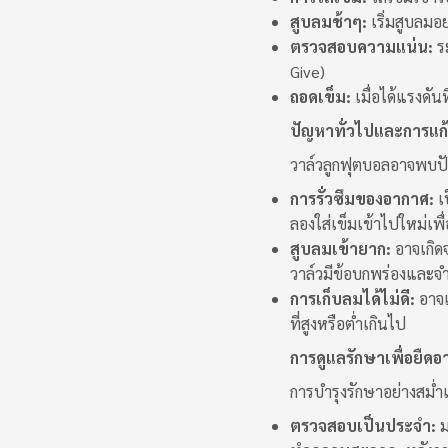
สูบลมช้าๆ:
เริ่มสูบลมอย
ตรวจสอบความแน่น:
ระ
Give)
ถอดเข็ม:
เมื่อได้แรงดัน
ปัญหาทั่วไปและการแก
วาล์วลูกฟุตบอลอาจพบปั
การรั่วซึมของอากาศ:
เ
ลองใส่เข็มเข้าไปใหม่เพื
สูบลมเข้ายาก:
อาจเกิด
วาล์วมีข้อบกพร่องและจำ
การเก็บลมได้ไม่ดี:
อาจเ
ที่สูงหรือต่ำเกินไป
การดูแลรักษาเพื่อยืดอ
การบำรุงรักษาอย่างสม่ำ
ตรวจสอบเป็นประจำ:
ม