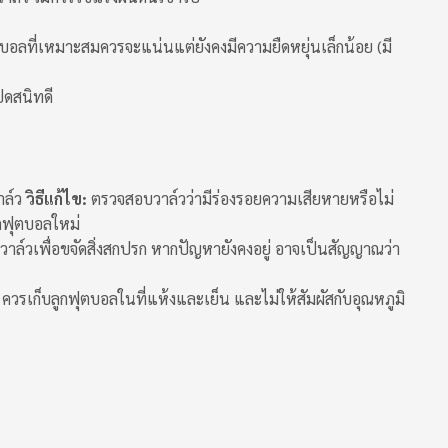
อลที่เหมาะสมควรจะแน่นแต่ยังคงมีความยืดหยุ่นเล็กน้อย (มี
ิดสนิทดี
าล์ว
วิธีแก้ไข:
ตรวจสอบวาล์วว่ามีร่องรอยความเสียหายหรือไม่
ูกฟุตบอลใหม่
์วเพื่อขจัดสิ่งสกปรก หากปัญหายังคงอยู่ อาจเป็นสัญญาณว่า
ควรเก็บลูกฟุตบอลในที่แห้งและเย็น และไม่ให้สัมผัสกับอุณหภูมิ