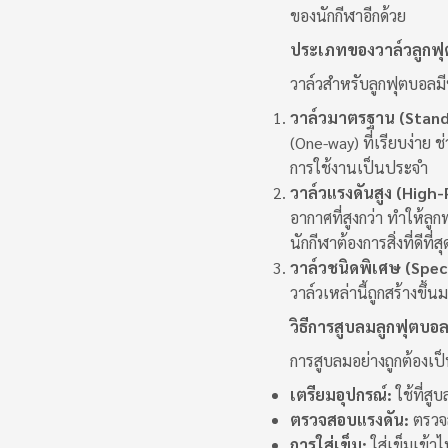
ของนักกีฬาอีกด้วย
ประเภทของวาล์วลูกฟ
วาล์วสำหรับลูกฟุตบอลม
วาล์วมาตรฐาน (Stand
(One-way) ที่เรียบง่าย 
การใช้งานเป็นประจำ
วาล์วแรงดันสูง (High-
อากาศที่สูงกว่า ทำให้ล
นักกีฬาต้องการสิ่งที่ดีท
วาล์วชนิดพิเศษ (Speci
วาล์วเหล่านี้ถูกสร้างข
วิธีการสูบลมลูกฟุตบอลอ
การสูบลมอย่างถูกต้องเป็
เตรียมอุปกรณ์:
ใช้ที่สู
ตรวจสอบแรงดัน:
ตรวจส
การใส่เข็ม:
ใส่เข็มเข้า