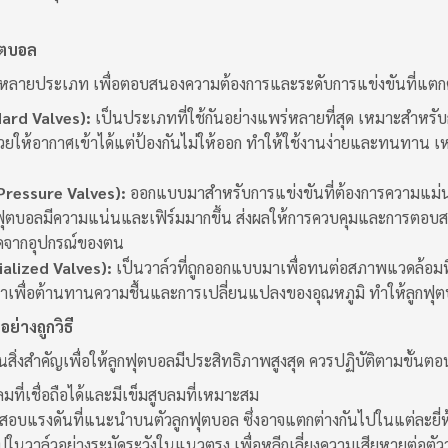
ุตบอล
ีหลายประเภท เพื่อตอบสนองความต้องการและระดับการแข่งขันที่แตกต่า
ard Valves):
เป็นประเภทที่ใช้กันอย่างแพร่หลายที่สุด เหมาะสำหร
ช่วยให้อากาศเข้าได้แต่ป้องกันไม่ให้ออก ทำให้ใช้งานง่ายและทนทาน เหมา
Pressure Valves):
ออกแบบมาสำหรับการแข่งขันที่ต้องการความแม่น
ูกฟุตบอลมีความแน่นและเฟิร์มมากขึ้น ส่งผลให้การควบคุมและการตอบสน
ี่สุดจากอุปกรณ์ของตน
alized Valves):
เป็นวาล์วที่ถูกออกแบบมาเพื่อทนต่อสภาพแวดล้อมท
ึ้นมาเพื่อต้านทานความชื้นและการเปลี่ยนแปลงของอุณหภูมิ ทำให้ลูกฟุ
ย่างถูกวิธี
นสิ่งสำคัญเพื่อให้ลูกฟุตบอลมีประสิทธิภาพสูงสุด ควรปฏิบัติตามขั้นตอน
บลมที่เชื่อถือได้และมีเข็มสูบลมที่เหมาะสม
อบแรงดันที่แนะนำบนตัวลูกฟุตบอล ซึ่งอาจแตกต่างกันไปในแต่ละยี่ห
ไปในวาล์วอย่างระมัดระวังในแนวตรง เพื่อหลีกเลี่ยงความเสียหายต่อตัว