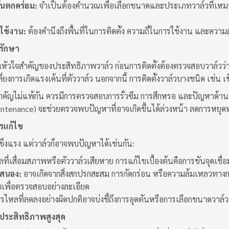
นตกคร่อม:
จำเป็นต้องคำนวณเพื่อเลือกขนาดและประเภทวาล์วที่เหมาะส
ช้งาน:
ต้องคำนึงถึงพื้นที่ในการติดตั้ง ความถี่ในการใช้งาน และความ
งรักษา
็นหัวใจสำคัญของประสิทธิภาพวาล์ว ก่อนการติดตั้งต้องตรวจสอบวาล์วว่า
ี่ยงการเกิดแรงเค้นที่ตัววาล์ว นอกจากนี้ การติดตั้งวาล์วบางชนิด เช่น 
สำคัญไม่แพ้กัน ควรมีการตรวจสอบการรั่วซึม การสึกหรอ และปัญหาด้า
aintenance) จะช่วยตรวจพบปัญหาที่อาจเกิดขึ้นได้ล่วงหน้า ลดการ
รแก้ไข
งแรง แต่วาล์วก็อาจพบปัญหาได้เช่นกัน:
ลที่เสื่อมสภาพหรือตัววาล์วเสียหาย การแก้ไขเบื้องต้นคือการขันจุดเชื่
บสนอง:
อาจเกิดจากสิ่งสกปรกสะสม การกัดกร่อน หรือความล้มเหลวทาง
เพื่อตรวจสอบอย่างละเอียด
รไหลที่ลดลงอย่างผิดปกติอาจบ่งชี้ถึงการอุดตันหรือการเลือกขนาดวาล
ื่อประสิทธิภาพสูงสุด