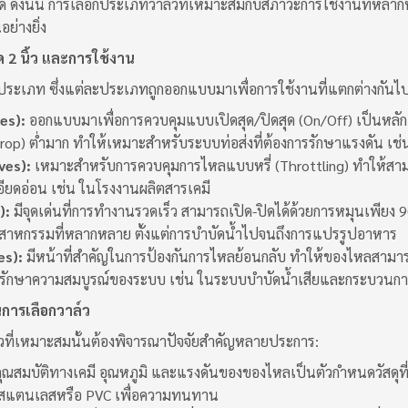
รงได้ ดังนั้น การเลือกประเภทวาล์วที่เหมาะสมกับสภาวะการใช้งานที่หล
อย่างยิ่ง
2 นิ้ว และการใช้งาน
ประเภท ซึ่งแต่ละประเภทถูกออกแบบมาเพื่อการใช้งานที่แตกต่างกันไป 
es):
ออกแบบมาเพื่อการควบคุมแบบเปิดสุด/ปิดสุด (On/Off) เป็นหลัก ไม่เ
Drop) ต่ำมาก ทำให้เหมาะสำหรับระบบท่อส่งที่ต้องการรักษาแรงดัน เช
ves):
เหมาะสำหรับการควบคุมการไหลแบบหรี่ (Throttling) ทำให้สามา
อียดอ่อน เช่น ในโรงงานผลิตสารเคมี
):
มีจุดเด่นที่การทำงานรวดเร็ว สามารถเปิด-ปิดได้ด้วยการหมุนเพียง 
ุตสาหกรรมที่หลากหลาย ตั้งแต่การบำบัดน้ำไปจนถึงการแปรรูปอาหาร
es):
มีหน้าที่สำคัญในการป้องกันการไหลย้อนกลับ ทำให้ของไหลสามารถไ
ะรักษาความสมบูรณ์ของระบบ เช่น ในระบบบำบัดน้ำเสียและกระบวนกา
นการเลือกวาล์ว
้วที่เหมาะสมนั้นต้องพิจารณาปัจจัยสำคัญหลายประการ:
ุณสมบัติทางเคมี อุณหภูมิ และแรงดันของของไหลเป็นตัวกำหนดวัสดุที่ต้
จากสแตนเลสหรือ PVC เพื่อความทนทาน