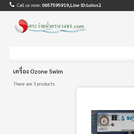
Call us now:
0657595919,Line ID:luiios2
เครื่อง Ozone Swim
There are 3 products.