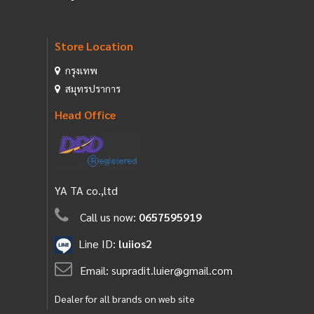
Store Location
กรุงเทพ
สมุทรปราการ
Head Office
YA TA co.,ltd
Call us now:
0657595919
Line ID:
luiios2
Email:
supradit.luier@gmail.com
Dealer for all brands on web site