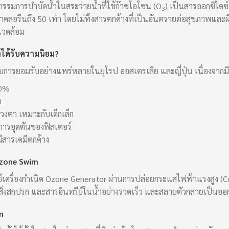
รรมการบำบัดน้ำในสระว่ายน้ำที่ใช้ก๊าซโอโซน (O
) เป็นสารออกซิไดซ์
3
าคลอรีนถึง 50 เท่า โดยไม่ทิ้งสารตกค้างที่เป็นอันตรายต่อสุขภาพและผ
แวดล้อม
ได้รับความนิยม?
บการยอมรับอย่างแพร่หลายในยุโรป ออสเตรเลีย และญี่ปุ่น เนื่องจากม
80%
ำ
วงตา เหมาะกับเด็กเล็ก
ารอุดตันของฟิลเตอร์
มีสารเคมีตกค้าง
zone Swim
เครื่องกำเนิด Ozone Generator ผ่านการปล่อยกระแสไฟฟ้าแรงสูง (Co
ค สิ่งสกปรก และสารอินทรีย์ในน้ำอย่างรวดเร็ว และสลายตัวกลายเป็นออ
m