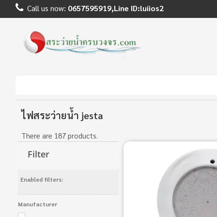
Call us now:
0657595919,Line ID:luiios2
ไฟสระว่ายน้ำ jesta
There are 187 products.
Filter
Enabled filters:
Manufacturer