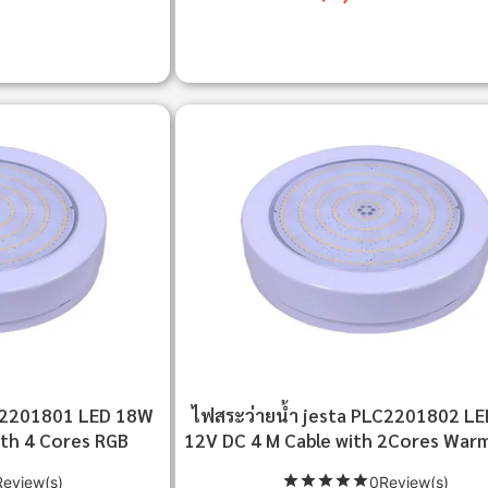
LC2201801 LED 18W
ไฟสระว่ายน้ำ jesta PLC2201802 L
ith 4 Cores RGB
12V DC 4 M Cable with 2Cores War
eview(s)
0Review(s)