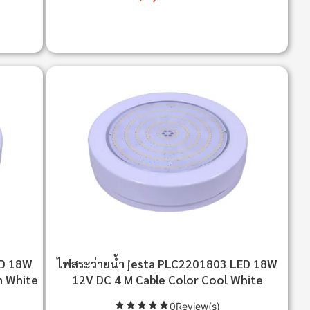
ED 18W
ไฟสระว่ายน้ำ jesta PLC2201803 LED 18W
m White
12V DC 4 M Cable Color Cool White
0Review(s)