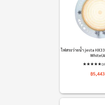
ไฟสระว่ายน้ำ jesta HX
White(A
0R
฿5,443