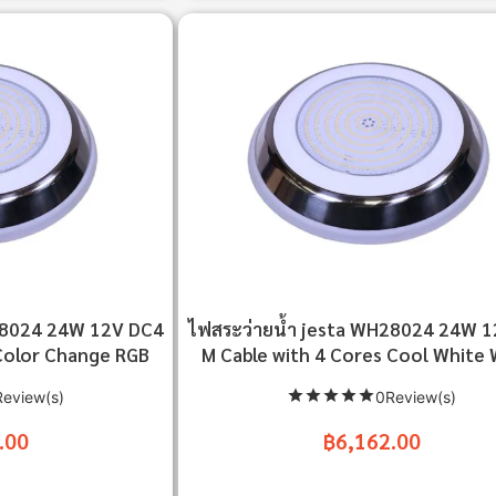
28024 24W 12V DC4
ไฟสระว่ายน้ำ jesta WH28024 24W 
Color Change RGB
M Cable with 4 Cores Cool White 
eview(s)
0Review(s)
.00
฿6,162.00