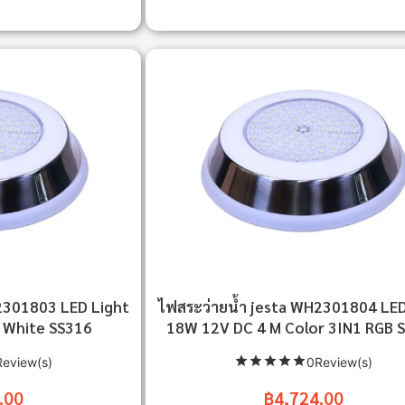
2301803 LED Light
ไฟสระว่ายน้ำ jesta WH2301804 LED
 White SS316
18W 12V DC 4 M Color 3IN1 RGB 
eview(s)
0Review(s)
.00
฿4,724.00