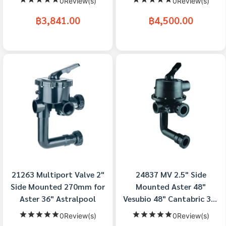
0Review(s)
0Review(s)
฿3,841.00
฿4,500.00
21263 Multiport Valve 2"
24837 MV 2.5" Side
Side Mounted 270mm for
Mounted Aster 48"
Aster 36" Astralpool
Vesubio 48" Cantabric 36"
Astralpool
0Review(s)
0Review(s)