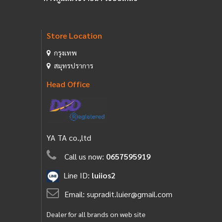
Store Location
กรุงเทพ
สมุทรปราการ
Head Office
YA TA co.,ltd
Call us now:
0657595919
Line ID:
luiios2
Email:
supradit.luier@gmail.com
Dealer for all brands on web site