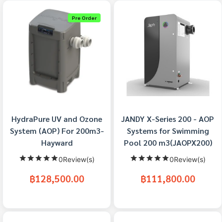
Pre Order
HydraPure UV and Ozone
JANDY X-Series 200 - AOP
System (AOP) For 200m3-
Systems for Swimming
Hayward
Pool 200 m3(JAOPX200)
0Review(s)
0Review(s)
฿128,500.00
฿111,800.00