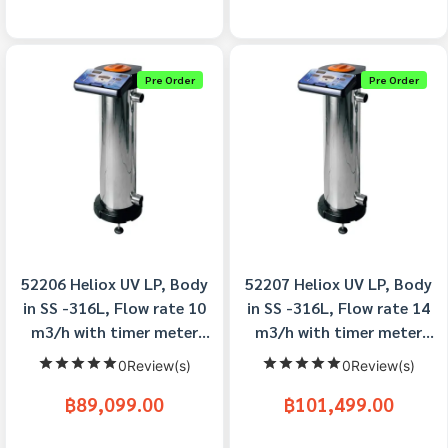
Pre Order
Pre Order
52206 Heliox UV LP, Body
52207 Heliox UV LP, Body
in SS -316L, Flow rate 10
in SS -316L, Flow rate 14
m3/h with timer meter
m3/h with timer meter
Astralpool
Astralpool
0Review(s)
0Review(s)
฿89,099.00
฿101,499.00