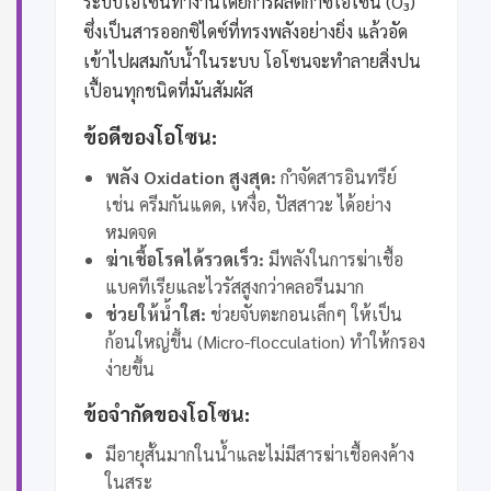
ระบบโอโซนทำงานโดยการผลิตก๊าซโอโซน (O₃)
ซึ่งเป็นสารออกซิไดซ์ที่ทรงพลังอย่างยิ่ง แล้วอัด
เข้าไปผสมกับน้ำในระบบ โอโซนจะทำลายสิ่งปน
เปื้อนทุกชนิดที่มันสัมผัส
ข้อดีของโอโซน:
พลัง Oxidation สูงสุด:
กำจัดสารอินทรีย์
เช่น ครีมกันแดด, เหงื่อ, ปัสสาวะ ได้อย่าง
หมดจด
ฆ่าเชื้อโรคได้รวดเร็ว:
มีพลังในการฆ่าเชื้อ
แบคทีเรียและไวรัสสูงกว่าคลอรีนมาก
ช่วยให้น้ำใส:
ช่วยจับตะกอนเล็กๆ ให้เป็น
ก้อนใหญ่ขึ้น (Micro-flocculation) ทำให้กรอง
ง่ายขึ้น
ข้อจำกัดของโอโซน:
มีอายุสั้นมากในน้ำและไม่มีสารฆ่าเชื้อคงค้าง
ในสระ