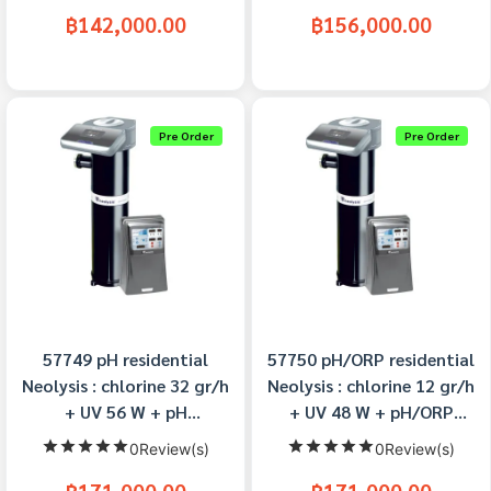
฿142,000.00
฿156,000.00
Pre Order
Pre Order
57749 pH residential
57750 pH/ORP residential
Neolysis : chlorine 32 gr/h
Neolysis : chlorine 12 gr/h
+ UV 56 W + pH
+ UV 48 W + pH/ORP
Astralpool
Astralpool
0Review(s)
0Review(s)