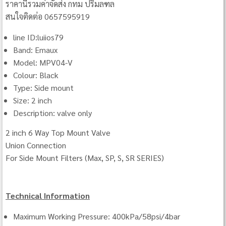
ราคานี้รวมค่าจัดส่ง กทม ปริมลฑล
สนใจติดต่อ 0657595919
line ID:luiios79
Band: Emaux
Model: MPV04-V
Colour: Black
Type: Side mount
Size: 2 inch
Description: valve only
2 inch 6 Way Top Mount Valve
Union Connection
For Side Mount Filters (Max, SP, S, SR SERIES)
Technical Information
Maximum Working Pressure: 400kPa/58psi/4bar