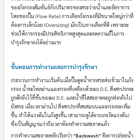
ของถังกรองสัมพันธ์กับปริมาตรของสระว่ายน้ำและอัตราการ
ไหลของปั๊ม (Flow Rate) การเลือกถังกรองที่มีขนาดใหญ่กว่าที่
ต้องการเล็กน้อย (Oversizing) มักเป็นทางเลือกที่ดี เพราะจะ
ช่วยให้การกรองมีประสิทธิภาพสูงสุดและลดความถี่ในการ
บำรุงรักษาลงได้อย่างมาก
ขั้นตอนการทำงานและการบำรุงรักษา
กระบวนการทำงานเริ่มต้นเมื่อปั๊มดูดน้ำจากสระส่งเข้ามาในถัง
กรอง น้ำจะไหลผ่านแผงกรองที่เคลือบด้วยผง D.E. สิ่งสกปรกจะ
ถูกดักจับไว้ที่ชั้นของผง D.E. และน้ำที่ใสสะอาดจะถูกส่งกลับไป
ยังสระ เมื่อเวลาผ่านไป สิ่งสกปรกที่สะสมบนแผงกรองจะเพิ่ม
ขึ้น ทำให้แรงดันในถังสูงขึ้น (สามารถดูได้จากเกจวัดแรงดัน)
ซึ่งเป็นสัญญาณว่าถึงเวลาต้องทำความสะอาดแล้ว
การทำความสะอาดหลักเรียกว่า
"Backwash"
คือการปล่อยน้ำ