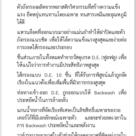
ตัวถังกรองผลิตจากพลาสติกวิศวกรรมที่สร้างความแข็ง
แรง ยืดหยุ่นทนทานโดยเฉพาะ ทนสารเคมีและอุณหภูมิ
ได้ดี
แหวนล็อคที่ออกแบบมาอย่างแม่นยำทำให้ฝาปิดและตัว
ถังกรองแนบชิด เพื่อให้ได้ความแข็งแรงสูงสุดและง่ายต่อ
การถอดไส้กรองและประกอบ
ชิ้นส่วนภายในทั้งหมดทำจากวัสดุเกรด D.E. (ฟูลฟลู) เพื่อ
ให้แน่ใจว่าการทำงานมีประสิทธิภาพสูงสุด
ไส้กรองแบบ D.E. 10 ชิ้น ที่ได้รับการพิสูจน์แล้วถูกจัด
เรียงในแนวตั้งเพื่อเพิ่มพื้นที่ผิวการกรองสูงสุด
ท่อทางเข้า-ออก D.E. ถูกออกแบบให้ Backwash เพื่อ
ประหยัดน้ำในการล้างกลับ
แกนน้ำกลางที่จัดเรียงพิเศษเป็นลิขสิทธิ์เฉพาะของวอ
เตอร์โก้ที่มีเอกลักษณ์เฉพาะตัว และจะช่วยลดเวลาใน
การ Backwash ประหยัดน้ำและพลังงาน
วาล์วระบายอากาศในตัวช่วยให้ถอดอากาศที่ติดอยู่ภายใน