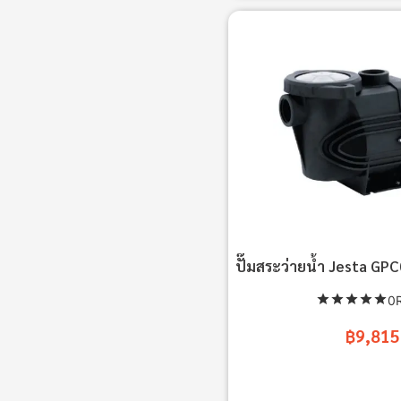
ปั๊มสระว่ายน้ำ Jesta GP
0R
฿9,815