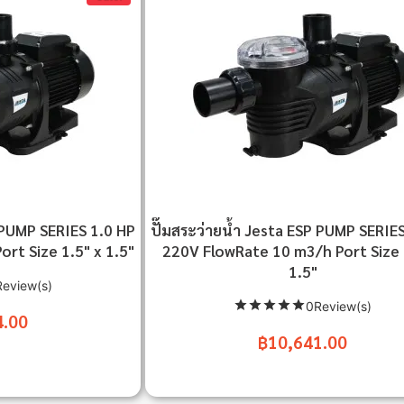
P PUMP SERIES 1.0 HP
ปั๊มสระว่ายน้ำ Jesta ESP PUMP SERIE
rt Size 1.5" x 1.5"
220V FlowRate 10 m3/h Port Size 
1.5"
eview(s)
0Review(s)
4.00
฿10,641.00