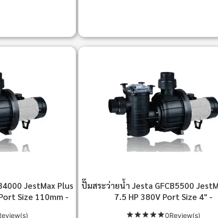
CB4000 JestMax Plus
ปั๊มสระว่ายน้ำ Jesta GFCB5500 Jest
Port Size 110mm -
7.5 HP 380V Port Size 4" -
eview(s)
0Review(s)