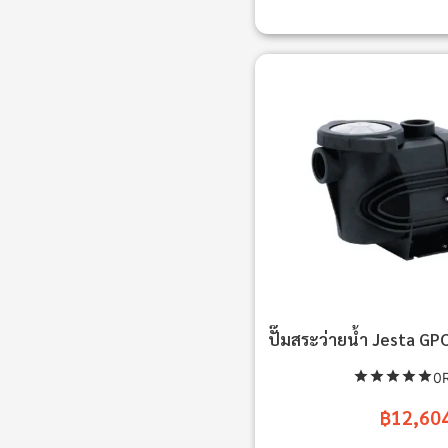
ปั๊มสระว่ายน้ำ Jesta G
0R
฿12,60