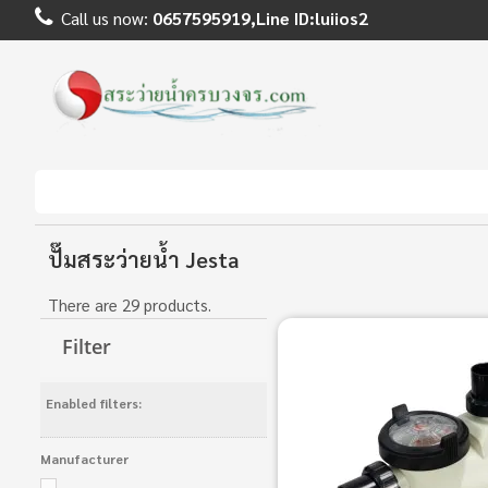
Call us now:
0657595919,Line ID:luiios2
ปั๊มสระว่ายน้ำ Jesta
There are 29 products.
Filter
Enabled filters:
Manufacturer