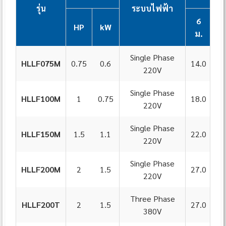
รุ่น
ระบบไฟฟ้า
6
HP
kW
ม.
ม
Single Phase
HLLF075M
0.75
0.6
14.0
12
220V
Single Phase
HLLF100M
1
0.75
18.0
16
220V
Single Phase
HLLF150M
1.5
1.1
22.0
20
220V
Single Phase
HLLF200M
2
1.5
27.0
25
220V
Three Phase
HLLF200T
2
1.5
27.0
25
380V