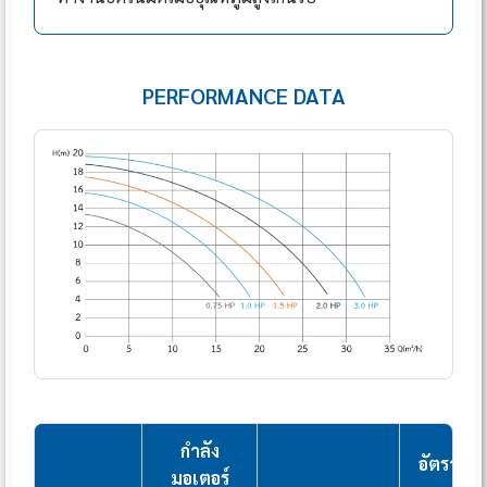
PERFORMANCE DATA
กำลัง
อัตราการ
มอเตอร์