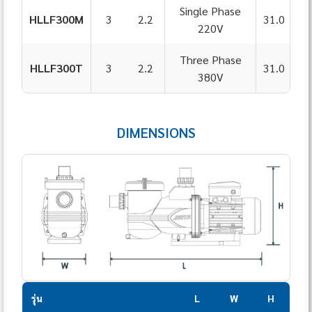
Single Phase
HLLF300M
3
2.2
31.0
29
220V
Three Phase
HLLF300T
3
2.2
31.0
29
380V
DIMENSIONS
รุ่น
L
W
H