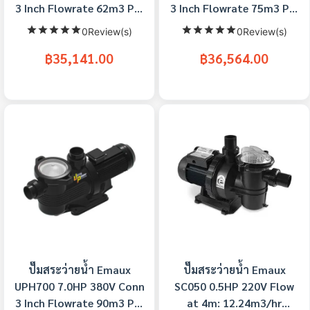
3 Inch Flowrate 62m3 Per
3 Inch Flowrate 75m3 Per
Hour Ultra-Power
Hour Ultra-Power
0Review(s)
0Review(s)
Commercial Pump
Commercial Pump
฿35,141.00
฿36,564.00
ปั๊มสระว่ายน้ำ Emaux
ปั๊มสระว่ายน้ำ Emaux
UPH700 7.0HP 380V Conn
SC050 0.5HP 220V Flow
3 Inch Flowrate 90m3 Per
at 4m: 12.24m3/hr