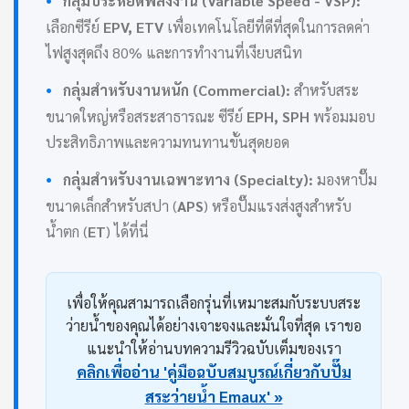
กลุ่มประหยัดพลังงาน (Variable Speed - VSP):
เลือกซีรีย์
EPV, ETV
เพื่อเทคโนโลยีที่ดีที่สุดในการลดค่า
ไฟสูงสุดถึง 80% และการทำงานที่เงียบสนิท
•
กลุ่มสำหรับงานหนัก (Commercial):
สำหรับสระ
ขนาดใหญ่หรือสระสาธารณะ ซีรีย์
EPH, SPH
พร้อมมอบ
ประสิทธิภาพและความทนทานขั้นสุดยอด
•
กลุ่มสำหรับงานเฉพาะทาง (Specialty):
มองหาปั๊ม
ขนาดเล็กสำหรับสปา (
APS
) หรือปั๊มแรงส่งสูงสำหรับ
น้ำตก (
ET
) ได้ที่นี่
เพื่อให้คุณสามารถเลือกรุ่นที่เหมาะสมกับระบบสระ
ว่ายน้ำของคุณได้อย่างเจาะจงและมั่นใจที่สุด เราขอ
แนะนำให้อ่านบทความรีวิวฉบับเต็มของเรา
คลิกเพื่ออ่าน 'คู่มือฉบับสมบูรณ์เกี่ยวกับปั๊ม
สระว่ายน้ำ Emaux' »