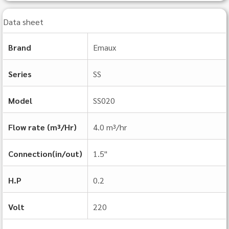
Data sheet
Brand
Emaux
Series
SS
Model
SS020
Flow rate (m³/Hr)
4.0 m³/hr
Connection(in/out)
1.5"
H.P
0.2
Volt
220