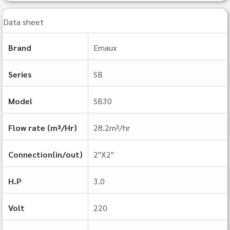
Data sheet
Brand
Emaux
Series
SB
Model
SB30
Flow rate (m³/Hr)
28.2m³/hr
Connection(in/out)
2"X2"
H.P
3.0
Volt
220