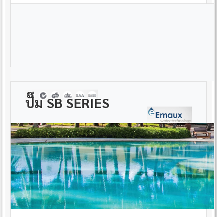
ปั๊ม SB SERIES
*เฉพาะปั๊ม SB Series ที่ได้รับการรับรอง C-Tick และ SASO