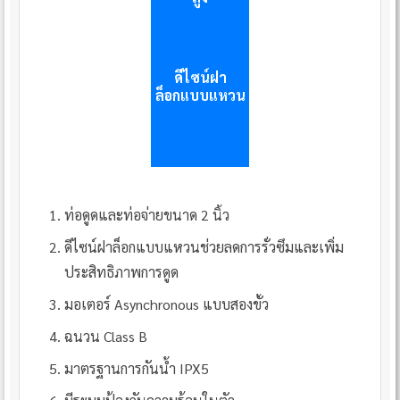
ดีไซน์ฝา
ล็อกแบบแหวน
ท่อดูดและท่อจ่ายขนาด 2 นิ้ว
ดีไซน์ฝาล็อกแบบแหวนช่วยลดการรั่วซึมและเพิ่ม
ประสิทธิภาพการดูด
มอเตอร์ Asynchronous แบบสองขั้ว
ฉนวน Class B
มาตรฐานการกันน้ำ IPX5