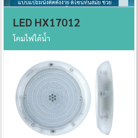
แบบแปะผนังติดตั้งง่าย ดีไซน์ทันสมัย ช่วย
เพิ่มสีสัaนให้สระว่ายน้ำของคุณโดดเด่น
LED HX17012
โคมไฟใต้น้ำ