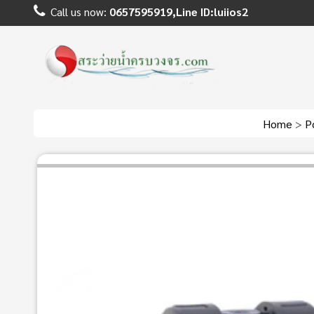
Call us now:
0657595919,Line ID:luiios2
Home
>
P