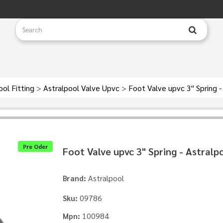
ool Fitting
>
Astralpool Valve Upvc
>
Foot Valve upvc 3" Spring -
Pre Oder
Foot Valve upvc 3" Spring - Astralp
Astralpool
Brand:
09786
Sku:
100984
Mpn: