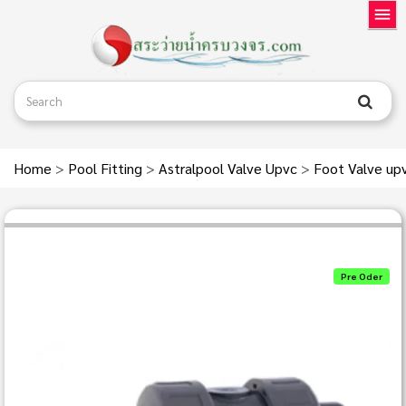
Home
>
Pool Fitting
>
Astralpool Valve Upvc
>
Foot Valve upv
Pre Oder