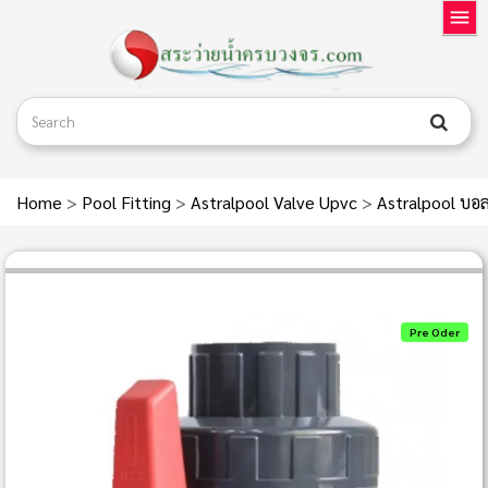
Home
>
Pool Fitting
>
Astralpool Valve Upvc
>
Astralpool บอล
Pre Oder