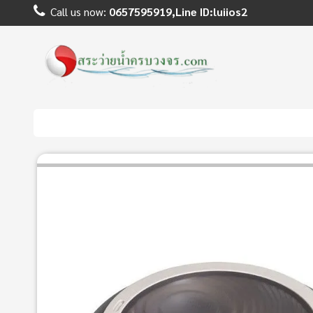
Call us now:
0657595919,Line ID:luiios2