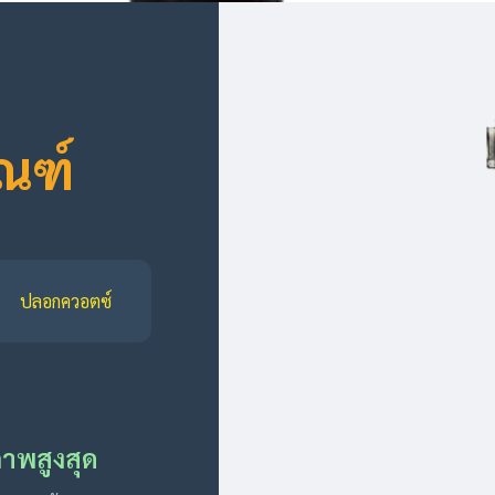
ัณฑ์
ปลอกควอตซ์
าพสูงสุด