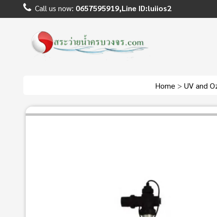
Call us now:
0657595919,Line ID:luiios2
Home
>
UV and O