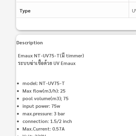
Type
U
Description
Emaux NT-UV75-T(มี timmer)
ระบบฆ่าเชื้อด้วย UV Emaux
model: NT-UV75-T
Max flow(m3/h): 25
pool volume(m3); 75
input power: 75w
max.pressure: 3 bar
connection: 1.5/2 inch
Max.Current: 0.57A