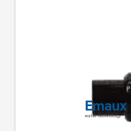
Emaux
water technology