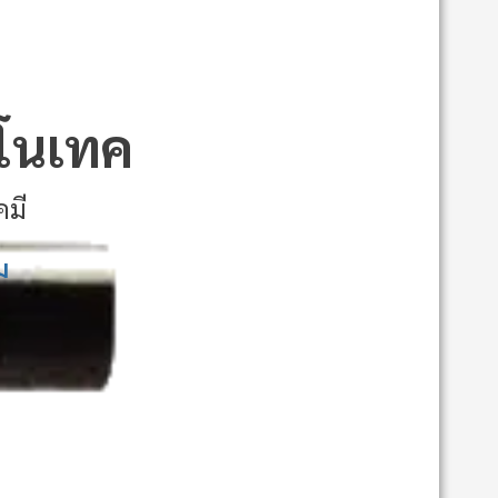
นาโนเทค
คมี
ม