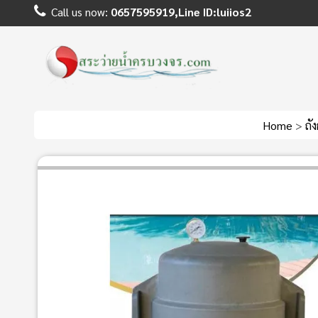
Call us now:
0657595919,Line ID:luiios2
Home
>
ถั