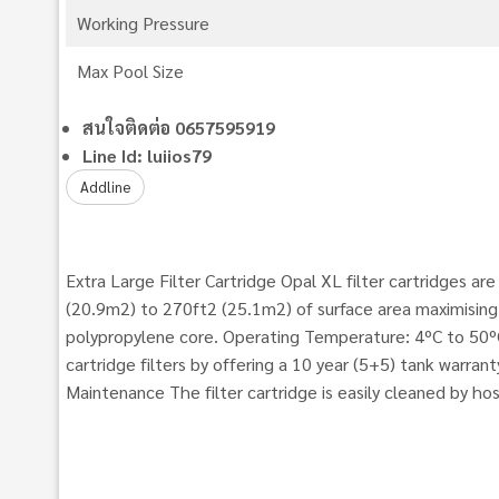
Working Pressure
Max Pool Size
สนใจติดต่อ 0657595919
Line Id: luiios79
Addline
Extra Large Filter Cartridge Opal XL filter cartridges a
(20.9m2) to 270ft2 (25.1m2) of surface area maximising it
polypropylene core. Operating Temperature: 4ºC to 50ºC
cartridge filters by offering a 10 year (5+5) tank warra
Maintenance The filter cartridge is easily cleaned by ho