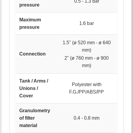
0.5 - 1.3 bar
pressure
Maximum
1.6 bar
pressure
1.5" (ø 520 mm - ø 640
mm)
Connection
2" (ø 760 mm - ø 900
mm)
Tank / Arms /
Polyester with
Unions /
F.G./PP/ABS/PP
Cover
Granulometry
of filter
0.4 - 0.8 mm
material