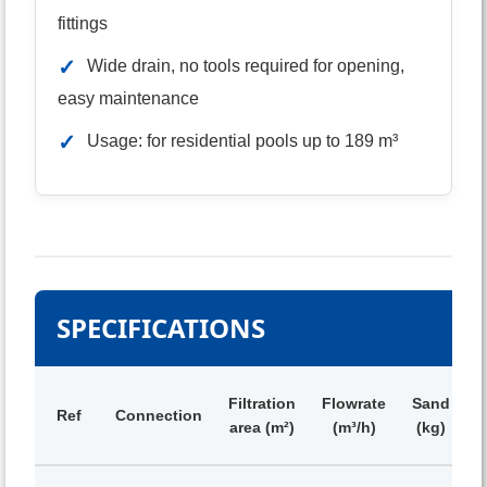
fittings
✓
Wide drain, no tools required for opening,
easy maintenance
✓
Usage: for residential pools up to 189 m³
SPECIFICATIONS
Filtration
Flowrate
Sand
Ref
Connection
V
area (m²)
(m³/h)
(kg)