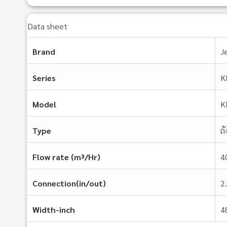
Data sheet
Brand
J
Series
K
Model
K
Type
ถ
Flow rate (m³/Hr)
4
Connection(in/out)
2
Width-inch
4