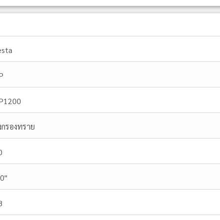
esta
P
P1200
ังกรองทราย
0
.0"
8