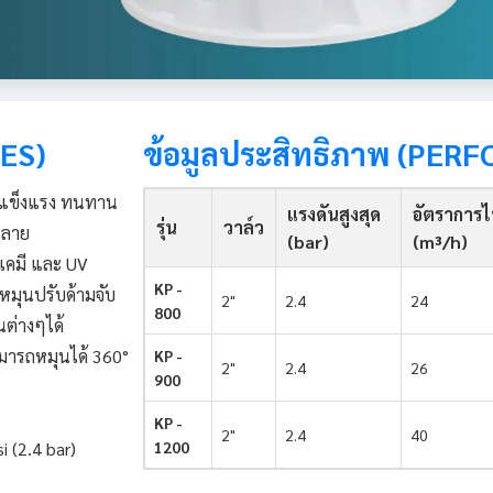
RES)
ข้อมูลประสิทธิภาพ (PER
ามแข็งแรง ทนทาน
แรงดันสูงสุด
อัตราการ
รุ่น
วาล์ว
หลาย
(bar)
(m³/h)
เคมี และ UV
KP -
่หมุนปรับด้ามจับ
2"
2.4
24
800
นต่างๆได้
มารถหมุนได้ 360°
KP -
2"
2.4
26
900
KP -
2"
2.4
40
i (2.4 bar)
1200