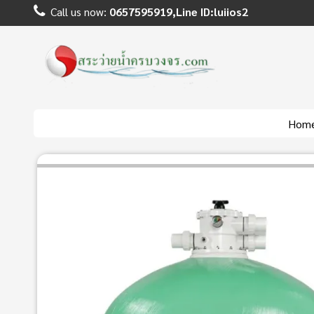
Call us now:
0657595919,Line ID:luiios2
Hom