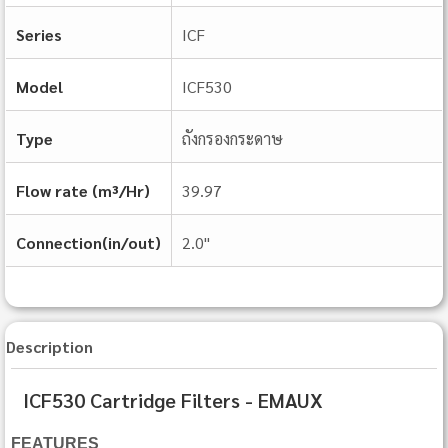
Series
ICF
Model
ICF530
Type
ถังกรองกระดาษ
Flow rate (m³/Hr)
39.97
Connection(in/out)
2.0"
Description
ICF530 Cartridge Filters - EMAUX
FEATURES