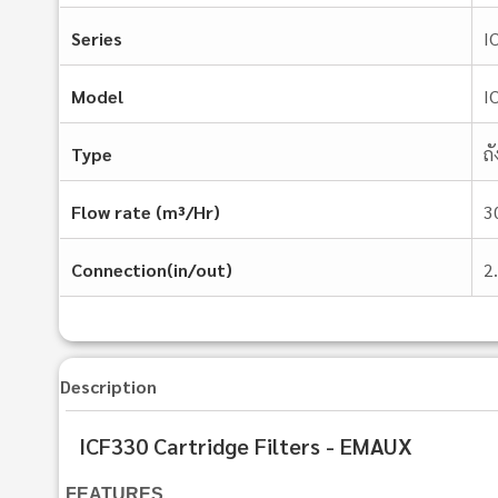
Series
I
Model
I
Type
ถ
Flow rate (m³/Hr)
3
Connection(in/out)
2
Description
ICF330 Cartridge Filters - EMAUX
FEATURES