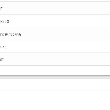
CF
CF330
ังกรองกระดาษ
0.73
.0"