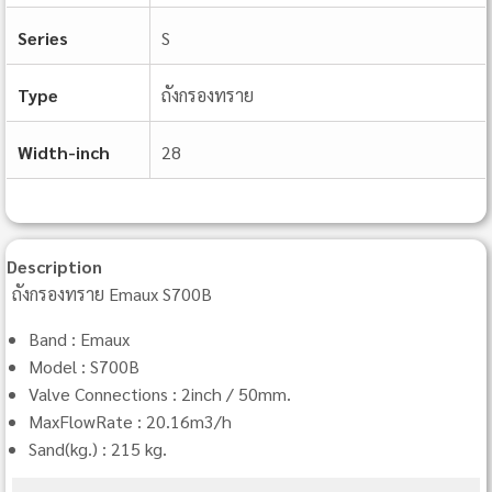
Series
S
Type
ถังกรองทราย
Width-inch
28
Description
ถังกรองทราย Emaux S700B
Band : Emaux
Model : S700B
Valve Connections : 2inch / 50mm.
MaxFlowRate : 20.16m3/h
Sand(kg.) : 215 kg.