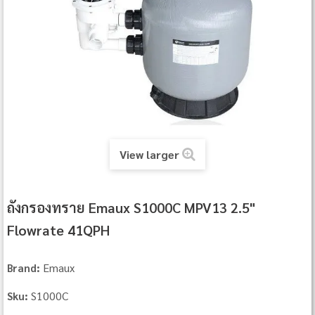
View larger
ถังกรองทราย Emaux S1000C MPV13 2.5"
Flowrate 41QPH
Emaux
Brand:
S1000C
Sku: