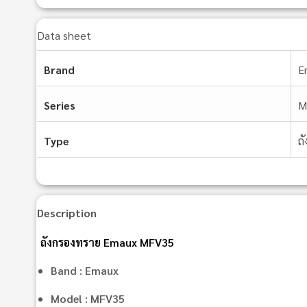
Data sheet
Brand
E
Series
M
Type
ถ
Description
ถังกรองทราย Emaux MFV35
Band : Emaux
Model : MFV35