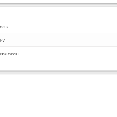
maux
FV
ังกรองทราย