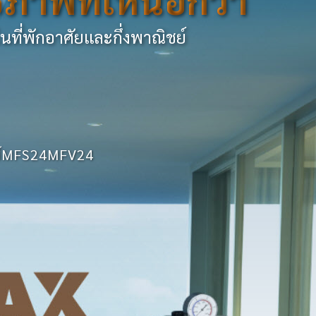
นที่พักอาศัยและกึ่งพาณิชย์
ีส์MFS24MFV24