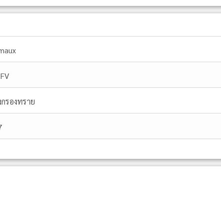
maux
FV
ังกรองทราย
7