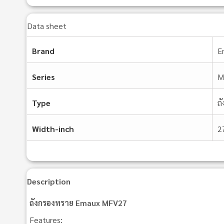
Data sheet
Brand
E
Series
M
Type
ถ
Width-inch
2
Description
ถังกรองทราย Emaux MFV27
Features: