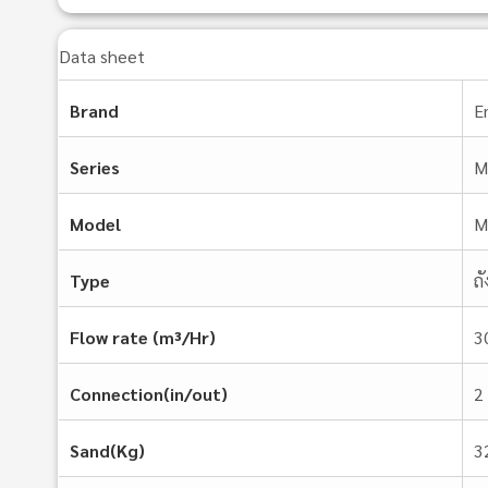
Data sheet
Brand
E
Series
M
Model
M
Type
ถ
Flow rate (m³/Hr)
3
Connection(in/out)
2
Sand(Kg)
3