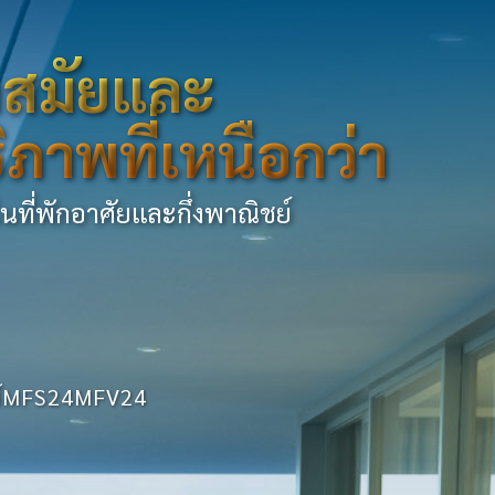
้ำสมัยและ
ิภาพที่เหนือกว่า
นที่พักอาศัยและกึ่งพาณิชย์
ีส์MFS24MFV24