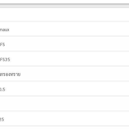
maux
FS
FS35
ังกรองทราย
0.5
25