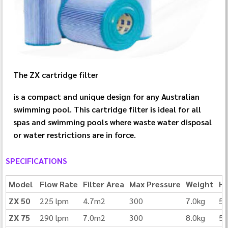
The ZX cartridge filter
is a compact and unique design for any Australian
swimming pool. This cartridge filter is ideal for all
spas and swimming pools where waste water disposal
or water restrictions are in force.
SPECIFICATIONS
Model
Flow Rate
Filter Area
Max Pressure
Weight
He
ZX 50
225 lpm
4.7m2
300
7.0kg
5
ZX 75
290 lpm
7.0m2
300
8.0kg
5