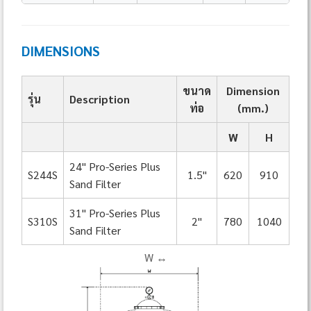
DIMENSIONS
ขนาด
Dimension
รุ่น
Description
ท่อ
(mm.)
W
H
24" Pro-Series Plus
S244S
1.5"
620
910
Sand Filter
31" Pro-Series Plus
S310S
2"
780
1040
Sand Filter
W ↔