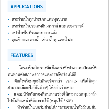
APPLICATIONS
•
สระว่ายน้ำทุกประเภทและทุกขนาด
•
สระว่ายน้ำประเภทอิน-กราวด์ และ เอจ-กราวด์
•
สปาในพื้นที่ร่มและกลางแจ้ง
•
คุณลักษณะทางน้ำ เช่น น้ำพุ และน้ำตก
FEATURES
•
โครงสร้างถังกรองที่แข็งแกร่งซึ่งทำจากพอลิเมอร์ที่
ทนทานต่อสภาพอากาศและการกัดกร่อนได้ดี
•
ติดตั้งพร้อมชุดมัลติพอร์ตวาล์ว VariFlo เพื่อให้คุณ
สามารถเลือกฟังก์ชันต่างๆ ได้อย่างง่ายดาย
•
แคลมป์รัดถังกรองที่ทนทานช่วยให้สามารถหมุนวาล์ว
ไปยังตำแหน่งที่ต้องการได้ (หมุนได้ 360°)
•
หัวจ่ายน้ำแบบร่มช่วยให้การกระจายน้ำทั่วถึงบนชั้น