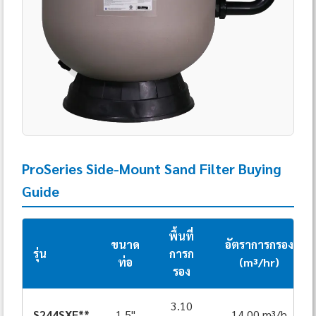
ProSeries Side-Mount Sand Filter Buying
Guide
พื้นที่
ขนาด
อัตราการกรอง
รุ่น
การก
ท่อ
(m³/hr)
รอง
3.10
S244SXE**
1.5"
14.00 m³/h