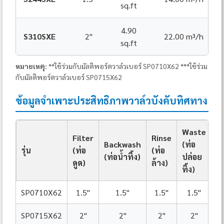
sq.ft
4.90
S310SXE
2"
22.00 m³/h
sq.ft
หมายเหตุ:
**ใช้ร่วมกับมัลติพอร์ตวาล์วเบอร์ SP0710X62 ***ใช้ร่วม
กับมัลติพอร์ตวาล์วเบอร์ SP0715X62
ข้อมูลจำเพาะประสิทธิภาพวาล์วบังคับทิศทาง
Waste
Filter
Rinse
R
Backwash
(ท่อ
รุ่น
(ท่อ
(ท่อ
(ท
(ท่อน้ำทิ้ง)
ปล่อย
ดูด)
ล้าง)
หม
ทิ้ง)
SP0710X62
1.5"
1.5"
1.5"
1.5"
SP0715X62
2"
2"
2"
2"