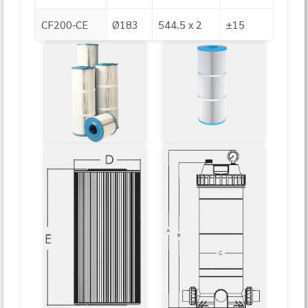
CF200-CE
Ø183
544.5 x 2
±15
180