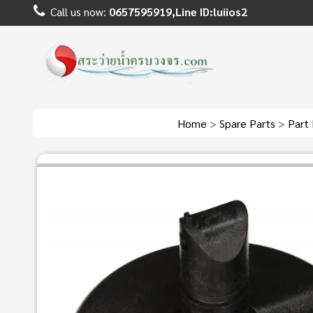
Call us now:
0657595919,Line ID:luiios2
Home
>
Spare Parts
>
Part 