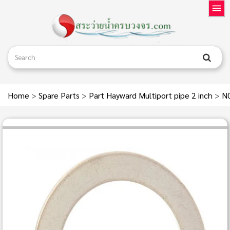
Home
>
Spare Parts
>
Part Hayward Multiport pipe 2 inch
>
N