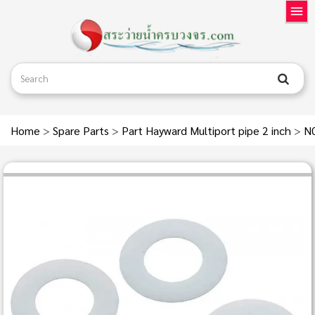
Home
>
Spare Parts
>
Part Hayward Multiport pipe 2 inch
>
N