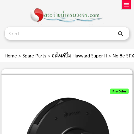
Home
>
Spare Parts
>
อะไหล่ปั๊ม Hayward Super II
>
No.8e SPX3
Pre Oder