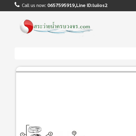
Call us now:
0657595919,Line ID:luiios2