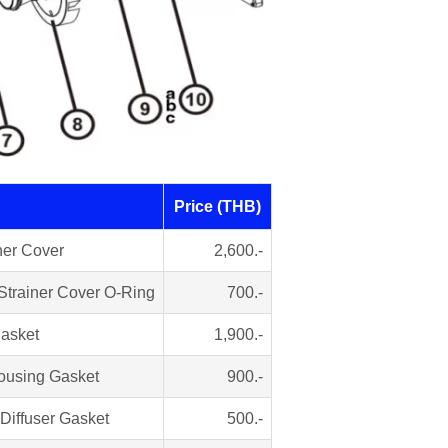
Price (THB)
iner Cover
2,600.-
- Strainer Cover O-Ring
700.-
Basket
1,900.-
Housing Gasket
900.-
 Diffuser Gasket
500.-