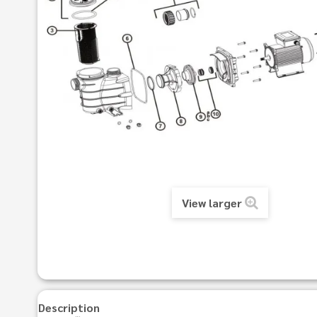
View larger
Description