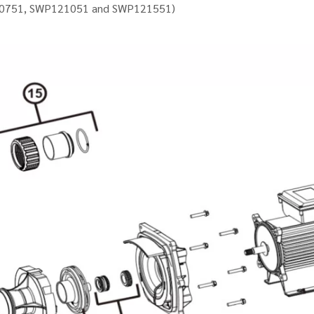
120751, SWP121051 and SWP121551)