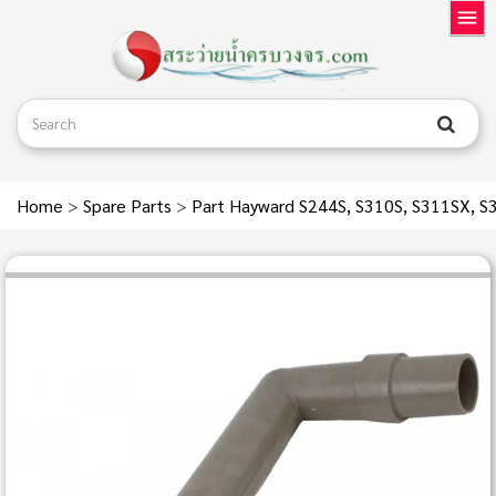
Home
>
Spare Parts
>
Part Hayward S244S, S310S, S311SX, 