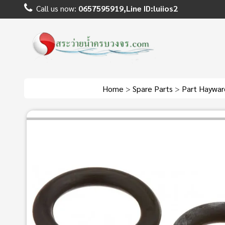
Call us now:
0657595919,Line ID:luiios2
Home
>
Spare Parts
>
Part Haywar