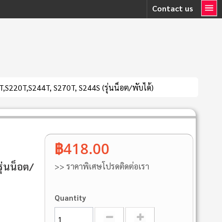
Contact us
,S220T,S244T, S270T, S244S (รุ่นน็อต/พับได้)
฿418.00
ุ่นน็อต/
>> ราคาพิเศษโปรดติดต่อเรา
Quantity