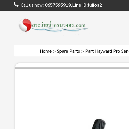
Call us now:
0657595919,Line ID:luiios2
Home
>
Spare Parts
>
Part Hayward Pro Ser