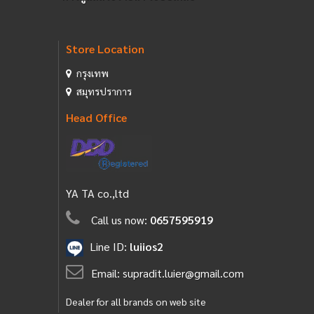
Store Location
กรุงเทพ
สมุทรปราการ
Head Office
YA TA co.,ltd
Call us now:
0657595919
Line ID:
luiios2
Email:
supradit.luier@gmail.com
Dealer for all brands on web site