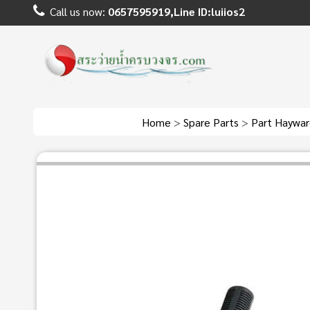
Call us now:
0657595919,Line ID:luiios2
Home
>
Spare Parts
>
Part Haywar