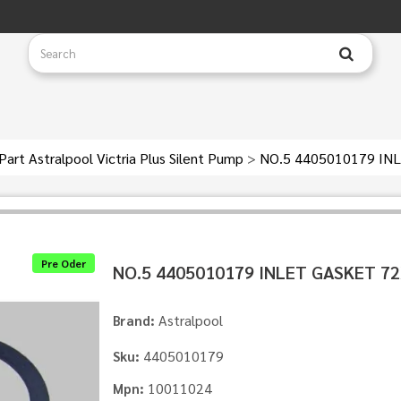
Part Astralpool Victria Plus Silent Pump
>
NO.5 4405010179 IN
Pre Oder
NO.5 4405010179 INLET GASKET 7
Astralpool
Brand:
4405010179
Sku:
10011024
Mpn: