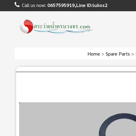
Call us now:
0657595919,Line ID:luiios2
Home
>
Spare Parts
>