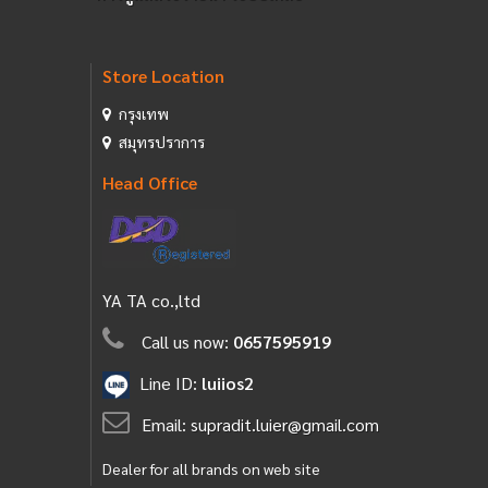
Store Location
กรุงเทพ
สมุทรปราการ
Head Office
YA TA co.,ltd
Call us now:
0657595919
Line ID:
luiios2
Email:
supradit.luier@gmail.com
Dealer for all brands on web site