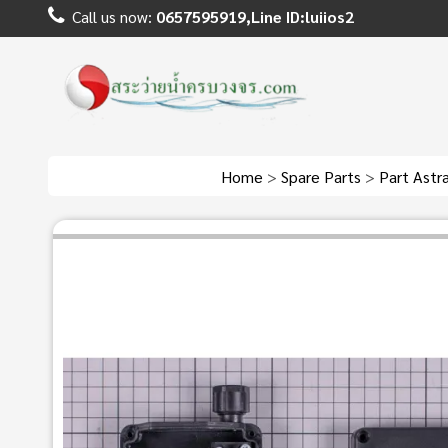
Call us now:
0657595919,Line ID:luiios2
Home
>
Spare Parts
>
Part Astra