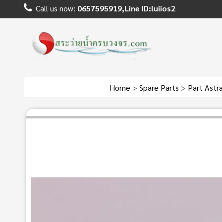
Call us now:
0657595919,Line ID:luiios2
Home
>
Spare Parts
>
Part Astr