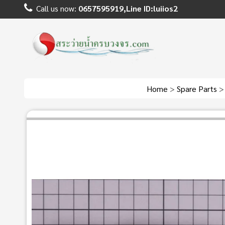
Call us now:
0657595919,Line ID:luiios2
Home
>
Spare Parts
>